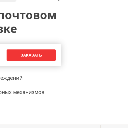
 почтовом
вке
реждений
рных механизмов