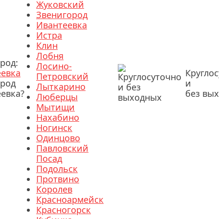
Жуковский
Звенигород
Ивантеевка
Истра
Клин
Лобня
род:
Лосино-
еевка
Кругло
Петровский
ород
и
Лыткарино
евка?
без вы
Люберцы
Мытищи
Нахабино
Ногинск
Одинцово
Павловский
Посад
Подольск
Протвино
Королев
Красноармейск
Красногорск