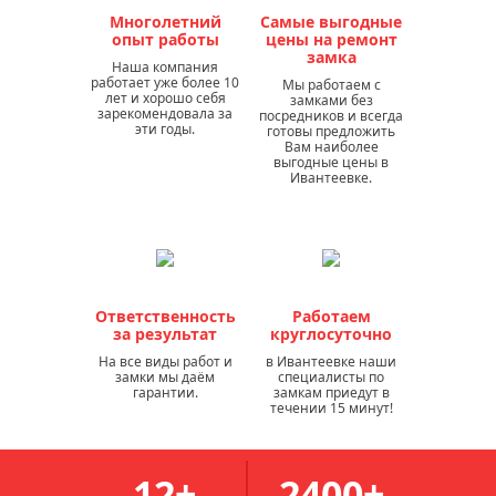
Многолетний
Самые выгодные
опыт работы
цены на ремонт
замка
Наша компания
работает уже более 10
Мы работаем с
лет и хорошо себя
замками без
зарекомендовала за
посредников и всегда
эти годы.
готовы предложить
Вам наиболее
выгодные цены в
Ивантеевке.
Ответственность
Работаем
за результат
круглосуточно
На все виды работ и
в Ивантеевке наши
замки мы даём
специалисты по
гарантии.
замкам приедут в
течении 15 минут!
12+
2400+