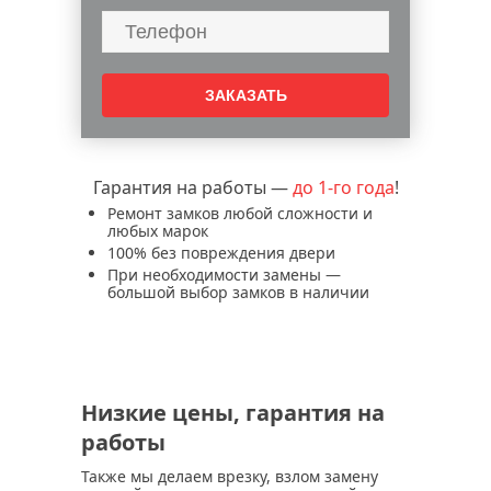
установка дополнительного замка в
дверь
перекодировка замка входной двери
служба аварийного вскрытия замков и
дверей
аварийное вскрытие замков дверей
Гарантия на работы —
врезка замка в металлическую дверь
до 1-го года
!
Ремонт замков любой сложности и
замена ручки дверного замка
любых марок
замена дверных замков
100% без повреждения двери
При необходимости замены —
установка дверных замков
большой выбор замков в наличии
замена входного замка
вскрытие дверных замков
вскрытие и замена замка mottura
вскрытие и замена замков гардиан
Низкие цены, гарантия на
вскрытие и замена замков эльбор
работы
вскрытие и замена замков securemme
Также мы делаем врезку, взлом замену