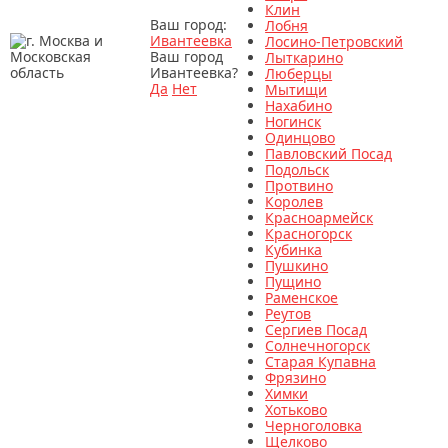
Клин
Ваш город:
Лобня
Ивантеевка
Лосино-Петровский
Ваш город
Лыткарино
Ивантеевка?
Люберцы
Да
Нет
Мытищи
Нахабино
Ногинск
Одинцово
Павловский Посад
Подольск
Протвино
Королев
Красноармейск
Красногорск
Кубинка
Пушкино
Пущино
Раменское
Реутов
Сергиев Посад
Солнечногорск
Старая Купавна
Фрязино
Химки
Хотьково
Черноголовка
Щелково