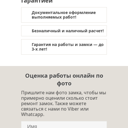
Гарантией
обивка двери в щелково
отделка дверей
обивка дверей
Документальное оформление
выполняемых работ!
тепло- шумоизоляция двери
Безналичный и наличный расчет!
Гарантия на работы и замки — до
3-х лет!
Оценка работы онлайн по
фото
Пришлите нам фото замка, чтобы мы
примерно оценили сколько стоит
ремонт замок. Также можете
связаться с нами по Viber или
Whatcapp.