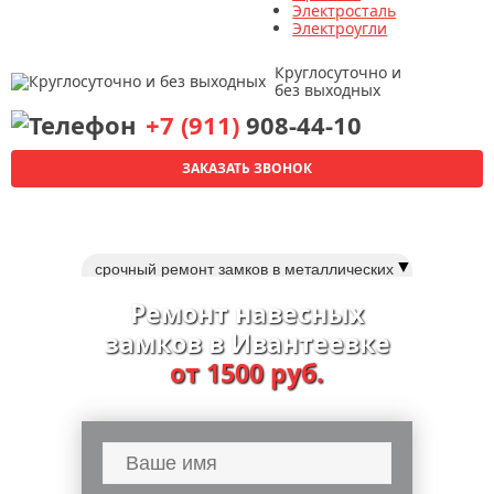
Электросталь
Электроугли
Круглосуточно и
без выходных
+7 (911)
908-44-10
ЗАКАЗАТЬ ЗВОНОК
▼
срочный ремонт замков в металлических
дверях
Ремонт навесных
мастер по ремонту замков дверей
замков в Ивантеевке
срочный ремонт дверных замков
от 1500 руб.
ремонт и замена замка fuaro (фуаро)
срочная замена замков в металлической
двери
замена личинки замка двери
замена замка в китайской двери