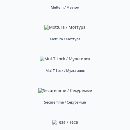
Mettem / Меттэм
Mottura / Моттура
Mul-T-Lock / Мультилок
Securemme / Секуремме