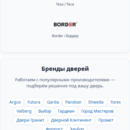
Tesa / Теса
Border / Бордер
Бренды дверей
Работаем с популярными производителями —
подберём решение под вашу дверь.
Argus
Futura
Garda
Pandoor
Shweda
Torex
Valberg
Выбор
Гардиан
Город Мастеров
Двери Гранит
Дверной Континент
Промет
Форпост
Эльбор