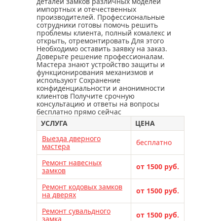
вскрытие и замена замков kale
деталей замков различных моделей
импортных и отечественных
вскрытие и замена замков iseo
производителей. Профессиональные
сотрудники готовы помочь решить
вскрытие и замена замка apecs
проблемы клиента, полный комалекс и
открыть, отремонтировать Для этого
вскрытие и замена замков masterlock
Необходимо оставить заявку на заказ.
вскрытие и замена замков класс
Доверьте решение профессионалам.
Мастера знают устройство защиты и
вскрытие и замена замков сам
функционирования механизмов и
используют Сохранение
монтаж замков – прерогатива
конфиденциальности и анонимности
специалистов
клиентов Получите срочную
консультацию и ответы на вопросы
починить замок может только мастер
бесплатно прямо сейчас
перекодировка замка cisa
УСЛУГА
ЦЕНА
перекодировка замков
Выезда дверного
бесплатно
мастера
габаритные чертежи замков
немного о замках
Ремонт навесных
от 1500 руб.
замков
ремонт ручек входной двери
Ремонт кодовых замков
ремонт входной металлической двери
от 1500 руб.
на дверях
мастер по ремонту входной двери
Ремонт сувальдного
от 1500 руб.
ремонт входных дверей в москве
замка