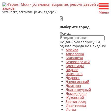
установка, вскрытие, ремонт дверей
Меню
×
Выберите город
Поиск:
По данному запросу ни
одного города не найдено!
Москва
Апрелевка
Балашиха
Белоозерский
Бронницы
Видное
Голицыно
Дедовск
Дзержинский
Дмитров
Долгопрудный
Домодедово
Жуковский
Звенигород
Ивантеевка
Истра