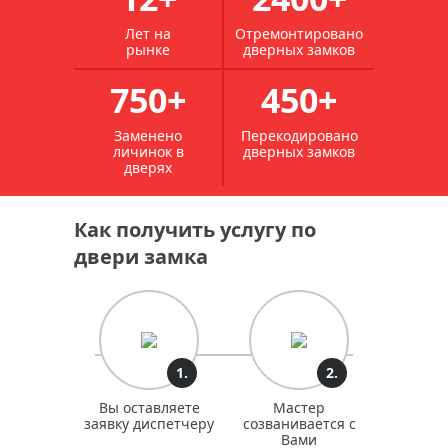
Лет на
Отремонтировано
рынке
дверных замков
750+
450+
Заменено
Перекодировано
личинок в
дверных замков
дверях
Как получить услугу по
двери замка
1.
2.
Вы оставляете
Мастер
заявку диспетчеру
созванивается с
Вами